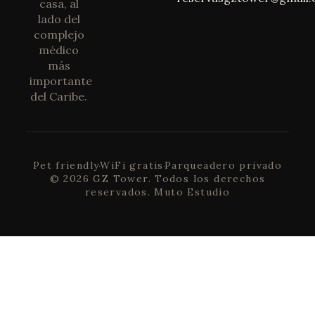
casa, al
lado del
complejo
médico
más
importante
del Caribe.
Pet friendly
WiFi gratis
Parqueadero privado
© 2026 GZ Tower. Todos los derechos
reservados.
Muto Estudio