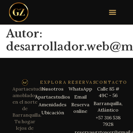
Autor:
desarrollador.web@m
EXPLORA
RESERVAS
CONTACTO
Apartaestudios
Nosotros
WhatsApp
Calle 85 #
amoblados
49C - 56
Apartaestudios
Email
en el norte
Barranquilla,
Amenidades
Reserva
de
Atlántico
online
Ubicación
Barranquilla.
+57 316 538
Tu hogar
7928
lejos de
reservasgztower@gmail